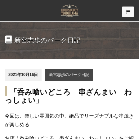
新宮志歩のパーク日記
2021年10月16日
新宮志歩のパーク日記
「呑み喰いどころ 串ざんまい わ
っしょい」
今回は、楽しい雰囲気の中、絶品でリーズナブルな串焼き
が楽しめる
お店「呑み喰いどころ 串ざんまい
わっしょい
」をご紹