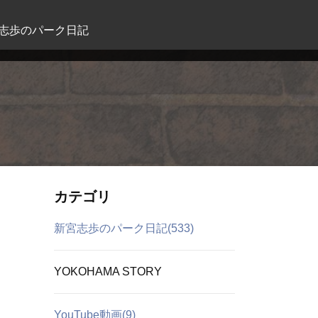
志歩のパーク日記
カテゴリ
新宮志歩のパーク日記(533)
YOKOHAMA STORY
YouTube動画(9)