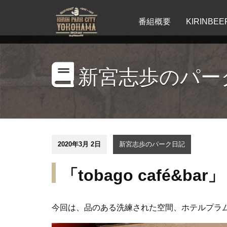
番組概要
KIRINB
新宮志歩のパー
2020年3月 2日
新宮志歩のパーク日記
「tobago café&bar」
今回は、品のある
洗練された空間、
ホテルプラム「t