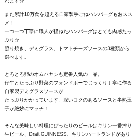
れます☆
また累計10万食を超える
自家製手ごねハンバーグもおスス
メ！
一つ一つ
丁寧に
職人が
捏ねたハンバーグはとても肉感たっ
ぷり☆
照り焼き、デミグラス、トマトチーズソースの3
種類から
選べます。
とろとろ卵のオムハヤシ
も
定番人気の一品。
仔牛とたっぷり野菜のフォンドボーでじっくり
丁寧に作る
自家製デミグラスソースが
たっぷり
かかっています。
深いコクのあるソースと半熟玉
子が絶妙にマッチ！
そんな美味しい料理にぴったりのビールはキリン
一番搾り
生ビール、
Draft GUINNESS
、キリンハートランドがあり