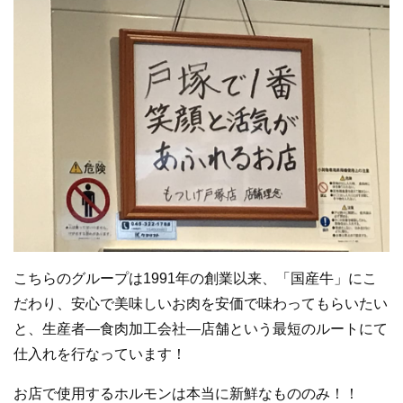
こちらのグループは
1991
年の創業以来、「国産牛」にこ
だわり、
安
心で美味しいお肉を安価で味わってもらいたい
と、生産者—食肉加工
会社—店舗
という最短のルートにて
仕入れを行なっています！
お店で使用するホルモンは本当に新鮮なもののみ！！