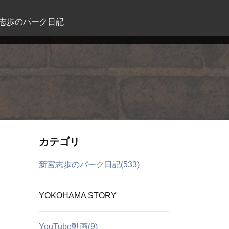
志歩のパーク日記
カテゴリ
新宮志歩のパーク日記(533)
YOKOHAMA STORY
YouTube動画(9)