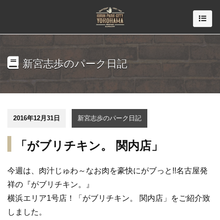
新宮志歩のパーク日記
2016年12月31日
新宮志歩のパーク日記
「がブリチキン。 関内店」
今週は、肉汁じゅわ～なお肉を豪快にがブっと!!名古屋発
祥の『がブリチキン。』
横浜エリア1号店！「がブリチキン。 関内店」をご紹介致
しました。