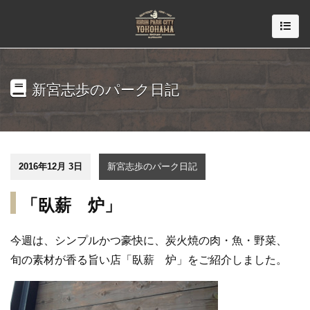
新宮志歩のパーク日記
2016年12月 3日
新宮志歩のパーク日記
「臥薪 炉」
今週は、シンプルかつ豪快に、炭火焼の肉・魚・野菜、
旬の素材が香る旨い店「臥薪 炉」をご紹介しました。