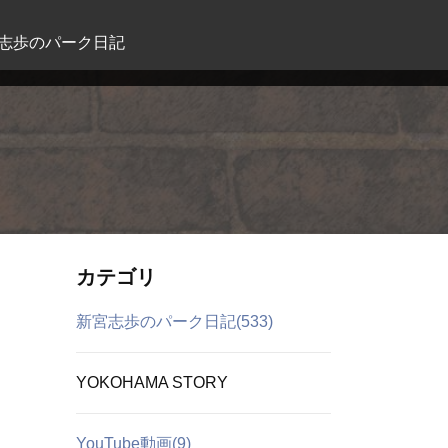
志歩のパーク日記
カテゴリ
新宮志歩のパーク日記(533)
YOKOHAMA STORY
YouTube動画(9)