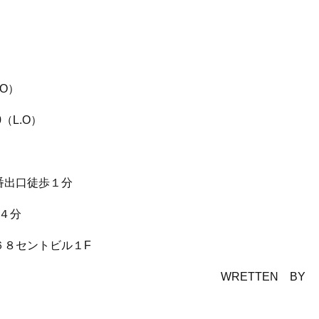
O）
L.O）
出口徒歩１分
４分
８セントビル１F
TEN BY