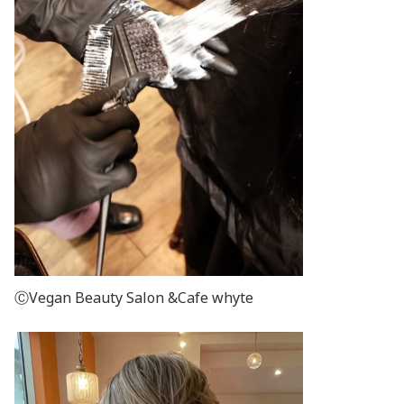
ⒸVegan Beauty Salon &Cafe whyte