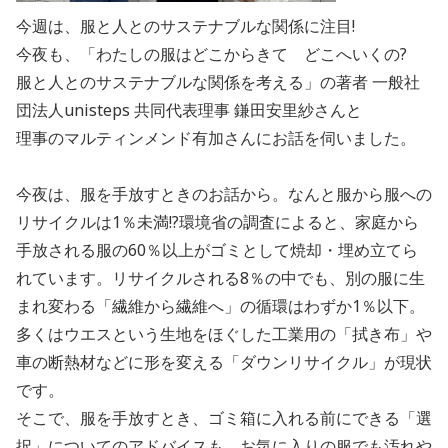
今週は、服と人とのサステナブルな関係に注目!
今夜も、「わたしの服はどこからきて どこへいくの?
服と人とのサステナブルな関係を考える」の著者 一般社
団法人unisteps 共同代表理事 鎌田安里紗さんと
理事のマルティンメンド有加さんにお話を伺いました。
今夜は、服を手放すときのお話から。なんと服から服への
リサイクルは1％未満!?環境省の調査によると、家庭から
手放される服の60％以上がゴミとして焼却・埋め立てら
れています。リサイクルされる8％の中でも、別の服に生
まれ変わる「繊維から繊維へ」の循環はわずか1％以下。
多くはウエスという生地をほぐした工業用の「拭き布」や
車の断熱材などに形を変える「ダウンリサイクル」が現状
です。
そこで、服を手放すとき、ゴミ箱に入れる前にできる「選
択」についてのアドバイスも。お気に入りの服でも汚れや