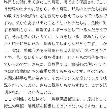
昨日もお話に出てきたこの時期、街でよく保護されてしま
う野鳥のヒナのお話から。今の時期、野鳥のヒナたちは餌
の取り方や飛び方などを親鳥から教えてもらっているんで
すね。巣からあまり出たことのないヒナたちは、危険に対
する知識もなく、道端でよくぼーっとしているんだそうで
す。それを見かけた人間が、ケガをしいる、親鳥とはぐれ
たと勝手に思い込み、保護してしまうんだそうです。しか
し、実は、警戒心のある親鳥たちは人間が近づいてきたこ
とで、見えない所へと身を潜ませ、ヒナたちの様子を伺っ
ているのです。さらに、自然界では、警戒心の薄いヒナた
ちは肉食動物たちの貴重な餌でもあるんです。そのため、
人間の勝手な思い込みで、そのバランスが崩してしまう状
況を作ってしまい、さらに親鳥たちからすれば、ヒナを誘
拐された・・ということに。
ここで関係する法律が、「鳥獣保護管理法」。原則として
野生の鳥類・哺乳類を捕獲してはいけないんですね。もし