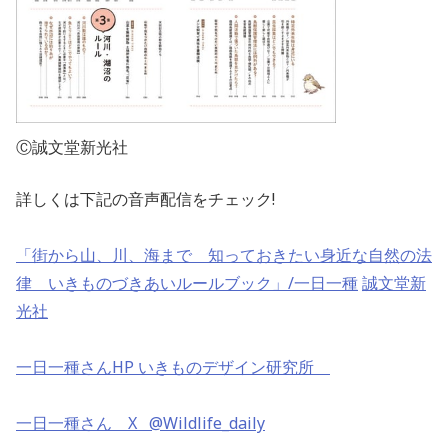
Ⓒ誠文堂新光社
詳しくは下記の音声配信をチェック!
「街から山、川、海まで 知っておきたい身近な自然の法
律 いきものづきあいルールブック」/一日一種
誠文堂新
光社
一日一種さんHP いきものデザイン研究所
一日一種さん X @Wildlife_daily