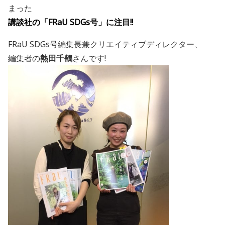
まった
講談社の「
FRaU SDGs号
」に注目!!
FRaU SDGs号編集長兼クリエイティブディレクター、
編集者の
熱田千鶴
さんです
!