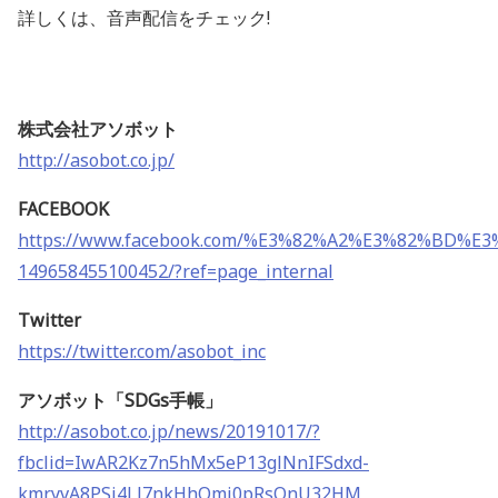
詳しくは、音声配信をチェック!
株式会社アソボット
http://asobot.co.jp/
FACEBOOK
https://www.facebook.com/%E3%82%A2%E3%82%BD%E
149658455100452/?ref=page_internal
Twitter
https://twitter.com/asobot_inc
アソボット「
SDGs
手帳」
http://asobot.co.jp/news/20191017/?
fbclid=IwAR2Kz7n5hMx5eP13glNnIFSdxd-
kmryvA8PSj4Ll7nkHhOmi0pRsOnU32HM