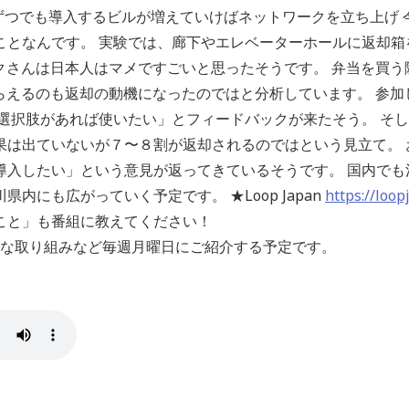
軒ずつでも導入するビルが増えていけばネットワークを立ち上げ
ことなんです。 実験では、廊下やエレベーターホールに返却箱
ックさんは日本人はマメですごいと思ったそうです。 弁当を買
もらえるのも返却の動機になったのではと分析しています。 参
選択肢があれば使いたい」とフィードバックが来たそう。 そし
果は出ていないが７〜８割が返却されるのではという見立て。 
入したい」という意見が返ってきているそうです。 国内でも注
内にも広がっていく予定です。 ★Loop Japan
https://loop
こと」も番組に教えてください！
sな取り組みなど毎週月曜日にご紹介する予定です。