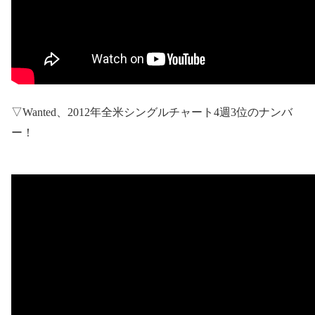
▽
Wanted
、
2012
年全米シングルチャート
4
週
3
位のナンバ
ー！