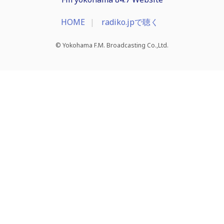
HOME
radiko.jpで聴く
© Yokohama F.M. Broadcasting Co.,Ltd.