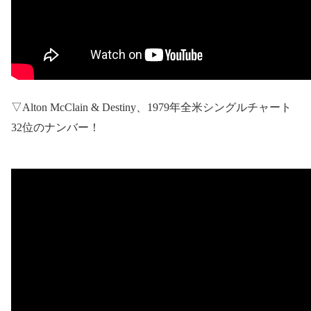
▽
Alton McClain & Destiny
、
1979
年全米シングルチャート
32
位のナンバー！