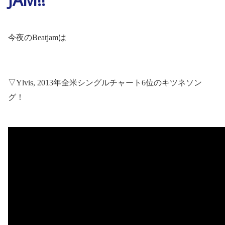
今夜の
Beatjam
は
▽
Ylvis, 2013
年全米シングルチャート
6
位のキツネソン
グ！