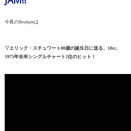
今夜の
Beatjam
は
▽
エリック・スチュワート
80
歳の誕生日に送る、
10cc
、
1975
年全米シングルチャート
2
位のヒット！