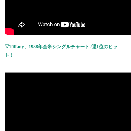
▽
Tiffany
、
1988
年全米シングルチャート
2
週
1
位のヒッ
ト！