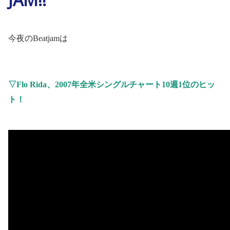
今夜の
Beatjam
は
▽
Flo Rida
、
2007
年全米シングルチャート
10
週
1
位のヒッ
ト！