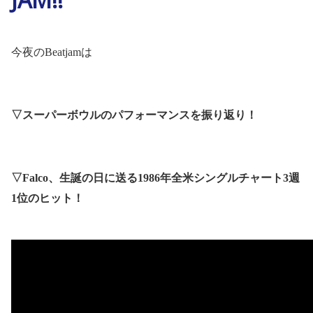
今夜の
Beatjam
は
▽スーパーボウルのパフォーマンスを振り返り！
▽
Falco
、生誕の日に送る
1986
年全米シングルチャート
3
週
1
位のヒット！