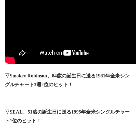
▽
Smokey Robinson
、
84
歳の誕生日に送る
1981
年全米シン
グルチャート
3
週
2
位のヒット！
▽
SEAL
、
51
歳の誕生日に送る
1995
年全米シングルチャー
ト
1
位のヒット！