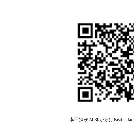
本日深夜
24:30
からは
Beat
Ja