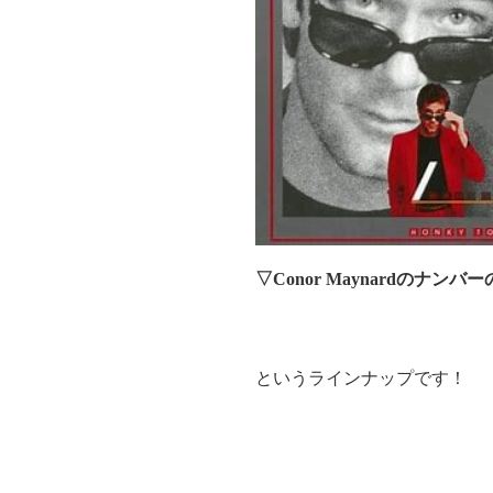
▽
Conor Maynard
のナンバー
というラインナップです！