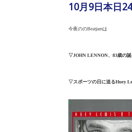
10月9日本日24:
今夜のの
Beatjam
は
▽
JOHN LENNON
、
83
歳の誕
▽スポーツの日に送る
Huey Le