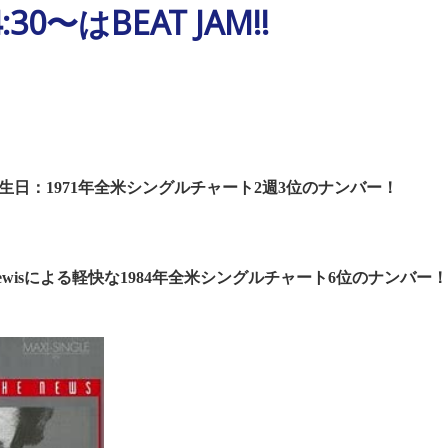
30〜はBEAT JAM!!
生日：
1971
年全米シングルチャート
2
週
3
位のナンバー！
wis
による軽快な
1984
年全米シングルチャート
6
位のナンバー！