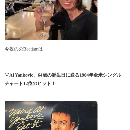
今夜のの
Beatjam
は
▽
Al Yankovic
、
64
歳の誕生日に送る
1984
年全米シングル
チャート
12
位のヒット！