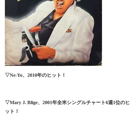
▽
Ne-Yo
、
2010
年のヒット！
▽
Mary J. Blige
、
2001
年全米シングルチャート
6
週
1
位のヒ
ット！