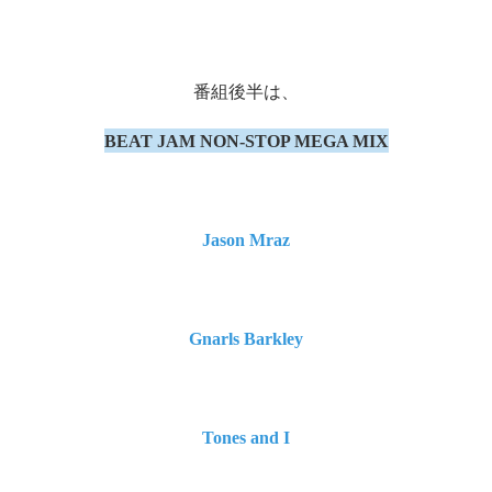
番組後半は、
BEAT JAM NON-STOP MEGA MIX
Jason Mraz
Gnarls Barkley
Tones and I