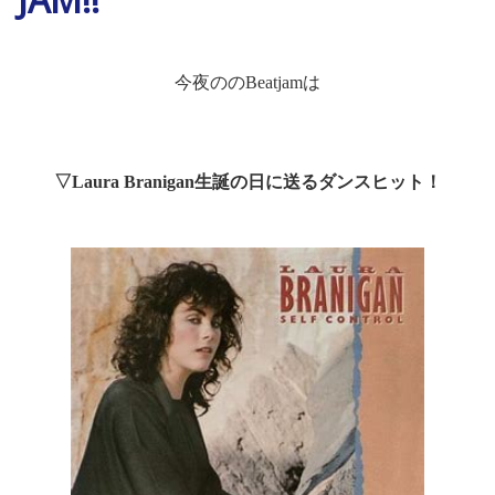
今夜のの
Beatjam
は
▽
Laura Branigan
生誕の日に送るダンスヒット！