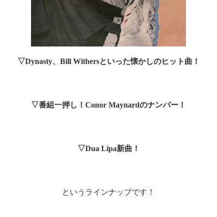
▽
Dynasty
、
Bill Withers
といった懐かしのヒット曲！
▽番組一押し！
Conor Maynard
のナンバー！
▽
Dua Lipa
新曲！
というラインナップです！