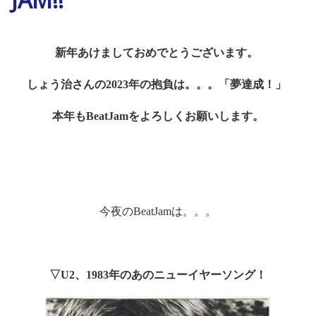
新年あけましておめでとうございます。
しょう治さんの
2023
年の抱負は。。。「夢達成！」
本年も
BeatJam
をよろしくお願いします。
今夜の
BeatJam
は。。。
▽
U2
、
1983
年のあのニューイヤーソング！