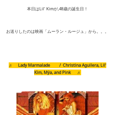
本日は
Lil' Kim
が
,48
歳の誕生日！
お送りしたのは映画「ムーラン・ルージュ」から。。。
♬ Lady Marmalade / Christina Aguilera, Lil'
Kim, Mýa, and Pink ♬