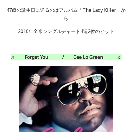
47歳の誕生日に送るのはアルバム「
The Lady Killer
」か
ら
2010年全米シングルチャート
4
週
2
位のヒット
♬ Forget You / Cee Lo Green ♬