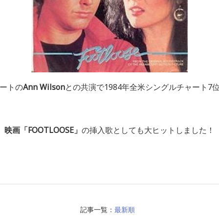
ートの
Ann Wilson
との共演で
1984
年全米シングルチャート
7
映画「FOOTLOOSE」
の挿入歌としても大ヒットしました！
記事一覧：
最新順