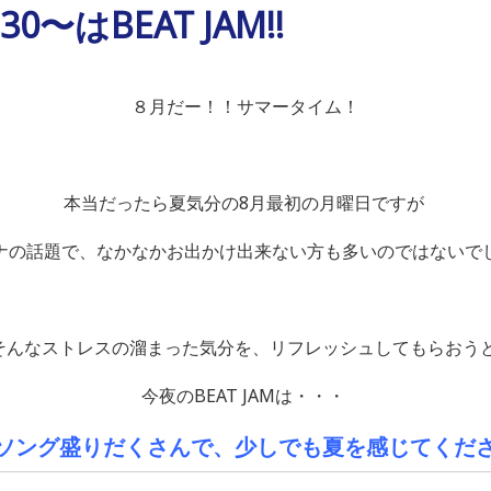
30〜はBEAT JAM!!
８月だー！！サマータイム！
本当だったら夏気分の
8
月最初の月曜日ですが
ナの話題で、なかなかお出かけ出来ない方も多いのではないで
そんなストレスの溜まった気分を、リフレッシュしてもらおう
今夜の
BEAT JAM
は・・・
ソング盛りだくさんで、少しでも夏を感じてくだ