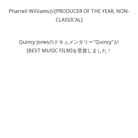
Pharrell Williamsが[PRODUCER OF THE YEAR, NON-
CLASSICAL]
Quincy Jonesのドキュメンタリー"Quincy"が
[BEST MUSIC FILM]を受賞しました！