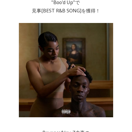
"Boo'd Up"で
見事[BEST R&B SONG]を獲得！