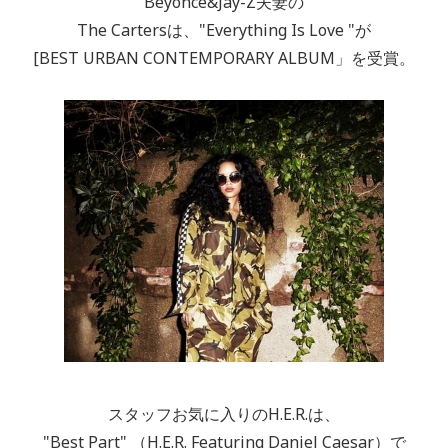
Beyonce&Jay-Z夫妻の
The Cartersは、"Everything Is Love "が
[BEST URBAN CONTEMPORARY ALBUM」を受賞。
スタッフお気に入りのH.E.R.は、
"Best Part" （H.E.R. Featuring Daniel Caesar）で