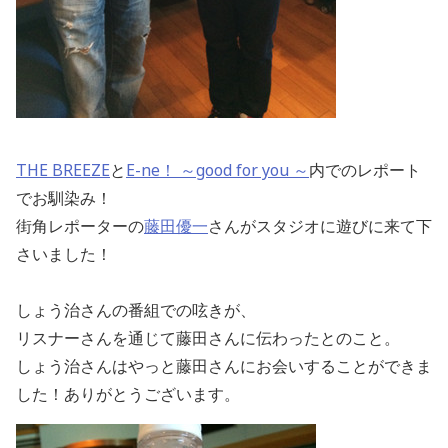
THE BREEZE
と
E-ne！ ～good for you ～
内でのレポート
でお馴染み！
街角レポーターの
藤田優一
さんがスタジオに遊びに来て下
さいました！
しょう治さんの番組での呟きが、
リスナーさんを通じて藤田さんに伝わったとのこと。
しょう治さんはやっと藤田さんにお会いすることができま
した！ありがとうございます。