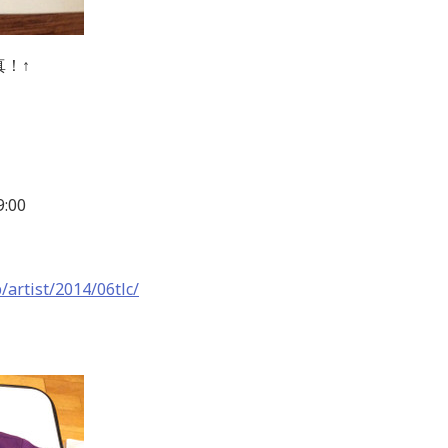
真！↑
:00
/artist/2014/06tlc/