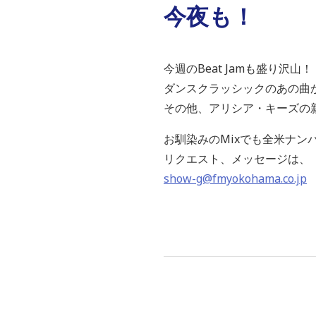
今夜も！
今週のBeat Jamも盛り沢山！
ダンスクラッシックのあの曲
その他、アリシア・キーズの
お馴染みのMixでも全米ナ
リクエスト、メッセージは、
show-g@fmyokohama.co.jp