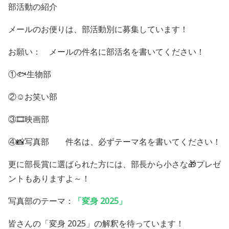
部活動の紹介
メールのお便りは、部活動別に募集しています！
お願い： メールの件名に部活名を書いてください！
①
🐟
生物部
②
☺️
お笑い部
③
🎞️
映画部
④
📸
写真部 件名は、必ずテーマ名を書いてください！
更に部長賞に選ばられた方には、部長から小さな
🎁
プレゼ
ントもありますよ～！
写真部のテーマ：
「変身
2025
」
皆さんの「変身
2025
」の解釈を待っています！