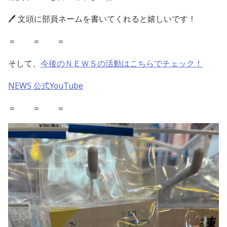
🖊️
文頭に部員ネームを書いてくれると嬉しいです！
＝ ＝ ＝
そして、
今後のＮＥＷＳの活動はこちらでチェック！
NEWS
公式
YouTube
＝ ＝ ＝