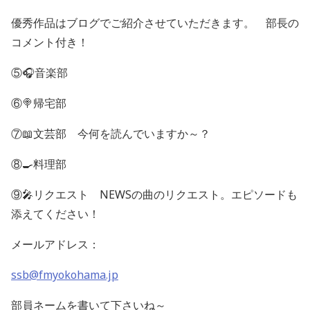
優秀作品はブログでご紹介させていただきます。 部長の
コメント付き！
⑤
🎧
音楽部
⑥
🍭
帰宅部
⑦
📖
文芸部 今何を読んでいますか～？
⑧
🍳
料理部
⑨
🎤
リクエスト
NEWS
の曲のリクエスト。エピソードも
添えてください！
メールアドレス：
ssb@fmyokohama.jp
部員ネームを書いて下さいね～