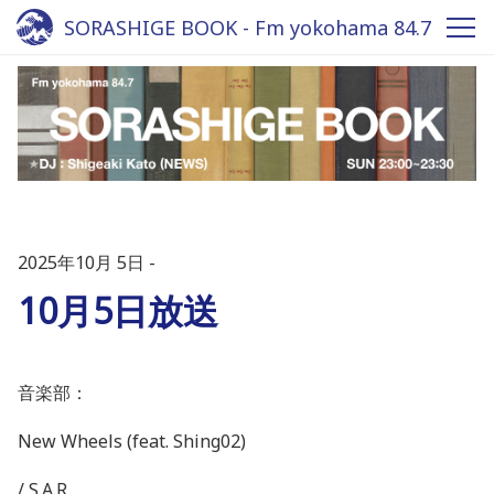
SORASHIGE BOOK - Fm yokohama 84.7
2025年10月 5日
10月5日放送
音楽部：
New Wheels (feat. Shing02)
/ S.A.R.