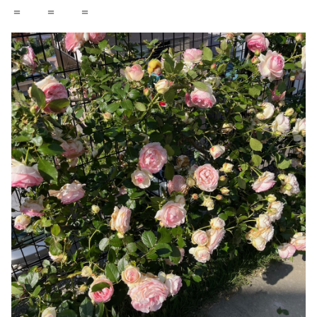
＝ ＝ ＝