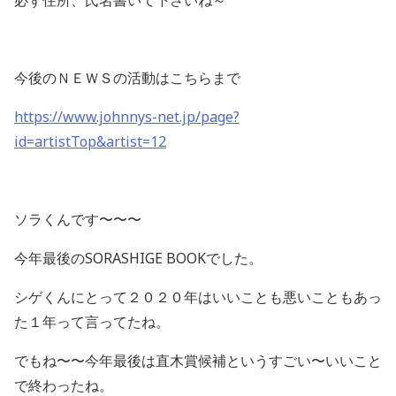
必ず住所、氏名書いて下さいね～
今後のＮＥＷＳの活動はこちらまで
https://www.johnnys-net.jp/page?
id=artistTop&artist=12
ソラくんです〜〜〜
今年最後のSORASHIGE BOOKでした。
シゲくんにとって２０２０年はいいことも悪いこともあっ
た１年って言ってたね。
でもね〜〜今年最後は直木賞候補というすごい〜いいこと
で終わったね。