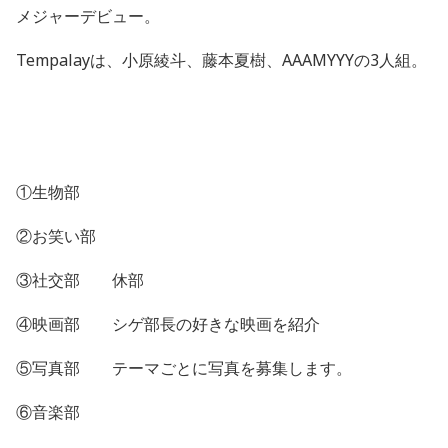
メジャーデビュー。
Tempalay
は、
小原綾斗、藤本夏樹、
AAAMYYY
の
3
人組。
①
生物部
②お笑い部
③社交部 休部
④映画部 シゲ部長の好きな映画を紹介
⑤写真部 テーマごとに写真を募集します。
⑥音楽部