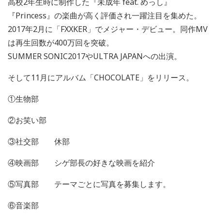
⾼校2年⽣時に制作した『未成年 feat. めっし』
『Princess』の楽曲が⾼く評価され⼀躍注⽬を集めた。
2017年2⽉に「FXXKER」でメジャー・デビュー。同作MV
は再⽣回数が400万回を突破。
SUMMER SONIC2017やULTRA JAPANへの出演。
そして11月にアルバム「CHOCOLATE」をリリース。
①生物部
②お笑い部
③社交部 休部
④映画部 シゲ部長の好きな映画を紹介
⑤写真部 テーマごとに写真を募集します。
⑥音楽部