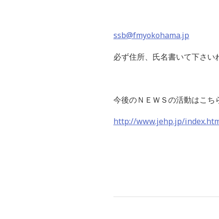
ssb@fmyokohama.jp
必ず住所、氏名書いて下さい
今後のＮＥＷＳの活動はこち
http://www.jehp.jp/index.ht