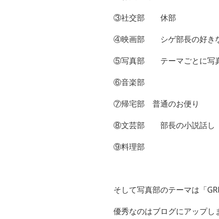
③社交部 休部
④映画部 シゲ部長の好き
⑤写真部 テーマごとに写
⑥音楽部
⑦帰宅部 普通のお便り
⑧文芸部 部長の小説話し
⑨料理部
そして写真部のテーマは「GRE
優秀なのはブログにアップし