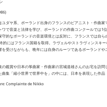
ン
986)
はユダヤ系、ポーランド出身のフランスのピアニスト・作曲家で
ャワで音楽と法律を学び、ポーランドの作曲コンクールでは1位
保守的なポーランドの音楽環境とは反対に、フランスでは自ら
、最終的にはフランス国籍を取得。ラヴェルやストラヴィンスキ
響を受けながらも、晩年には自身のルーツであるポーランドや
歌舞伎の鑑賞や日本の筝曲家・作曲家の宮城道雄さんのお宅を訪
た曲集「縮小世界で世界中を」の中には、日本を表現した作品
re: Complainte de Nikko