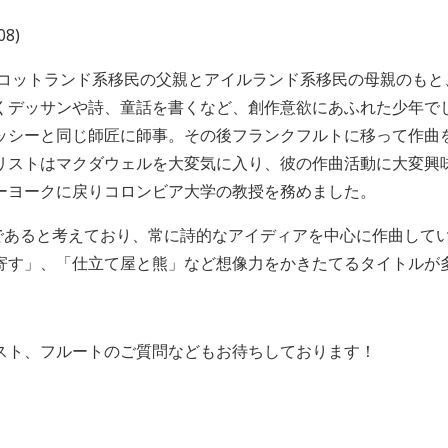
08)
、スコットランド系移民の父親とアイルランド系移民の母親のも
くデッサンや詩、童話を書くなど、創作意欲にあふれた少年でし
ッシーと同じ師匠に師事。その後フランクフルトに移って作曲
リストはマクダウェルを大変気に入り、彼の作曲活動に大変興
ーヨークに戻りコロンビア大学の教授を務めました。
手であると考えており、常に詩的なアイディアを中心に作曲して
寄す」、「仕立て屋と熊」など想像力をかきたてるタイトルが
スト、フルートのご質問などもお待ちしております！