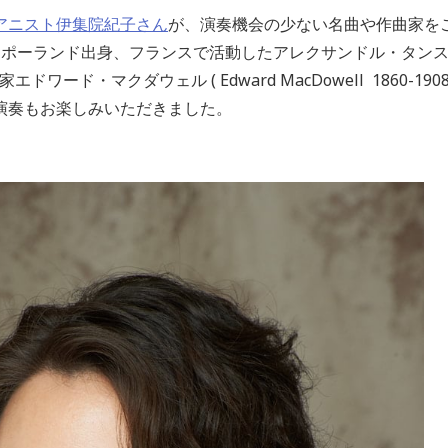
アニスト伊集院紀子さん
が、演奏機会の少ない名曲や作曲家を
ーランド出身、フランスで活動したアレクサンドル・タンスマン (Al
の作曲家エドワード・マクダウェル (
Edward MacDowell
1860-190
演奏もお楽しみいただきました。