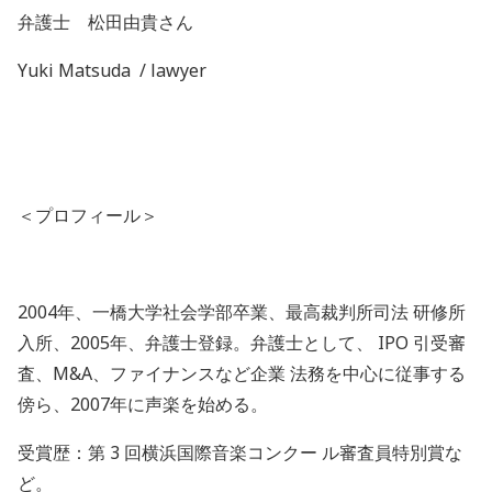
弁護士 松田由貴さん
Yuki Matsuda
/ lawyer
＜プロフィール＞
2004
年、一橋大学社会学部卒業、最高裁判所司法
研修所
入所、
2005
年、弁護士登録。弁護士として、
IPO
引受審
査、
M&A
、ファイナンスなど企業
法務を中心に従事する
傍ら、
2007
年に声楽を始める。
受賞歴：第
3
回横浜国際音楽コンクー
ル審査員特別賞な
ど。