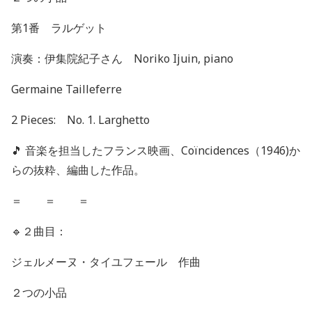
第
1
番 ラルゲット
演奏：伊集院紀子さん
Noriko Ijuin, piano
Germaine Tailleferre
2 Pieces: No. 1. Larghetto
🎵
音楽を担当したフランス映画、
Coïncidences
（
1946)
か
らの抜粋、編曲した作品。
＝ ＝ ＝
🔹
２曲目：
ジェルメーヌ・タイユフェール 作曲
２つの小品