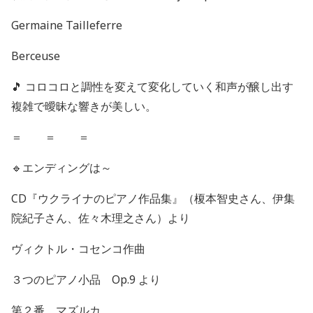
Germaine Tailleferre
Berceuse
🎵
コロコロと調性を変えて変化していく和声が醸し出す
複雑で曖昧な響きが美しい。
＝ ＝ ＝
🔹
エンディングは～
CD
『ウクライナのピアノ作品集』（榎本智史さん、伊集
院紀子さん、佐々木理之さん）より
ヴィクトル・コセンコ作曲
３つのピアノ小品
Op.9
より
第２番 マズルカ