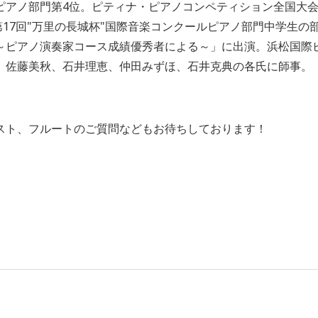
ピアノ部門第4位。ピティナ・ピアノコンペティション全国大会
第17回"万里の長城杯"国際音楽コンクールピアノ部門中学生の部
～ピアノ演奏家コース成績優秀者による～」に出演。浜松国際ピ
、佐藤美秋、石井理恵、仲田みずほ、石井克典の各氏に師事。
スト、フルートのご質問などもお待ちしております！