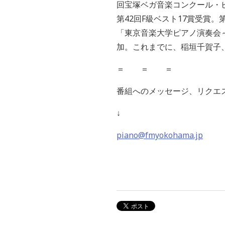
回宝塚ベガ音楽コンクール・
第42回F級ベスト17賞受賞。
「東京音楽大学ピアノ演奏会
加。これまでに、稲垣千賀子
＝ ＝ ＝
番組へのメッセージ、リクエ
↓
piano@fmyokohama.jp