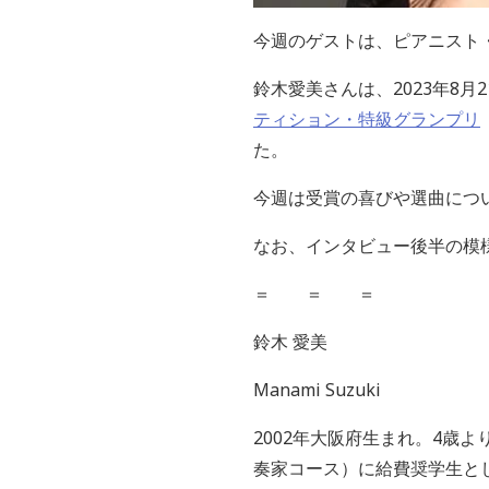
今週のゲストは、ピアニスト
鈴木愛美さんは、2023年8
ティション・特級グランプリ
た。
今週は受賞の喜びや選曲につ
なお、インタビュー後半の模
＝ ＝ ＝
鈴木 愛美
Manami Suzuki
2002年大阪府生まれ。4歳
奏家コース）に給費奨学生とし