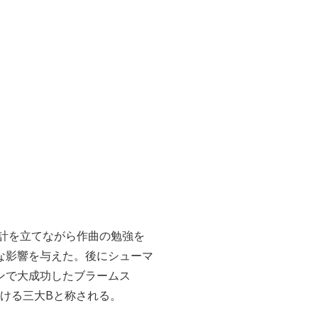
計を立てながら作曲の勉強を
な影響を与えた。後にシューマ
ンで大成功したブラームス
ける三大
B
と称される。