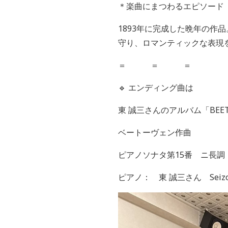
＊楽曲にまつわるエピソード
1893年に完成した晩年の
守り、ロマンティックな表現
＝ ＝ ＝
🔹 エンディング曲は
東
誠三さんのアルバム「
BEE
ベートーヴェン作曲
ピアノソナタ第15番 ニ長調
ピアノ： 東
誠三さん
Seiz