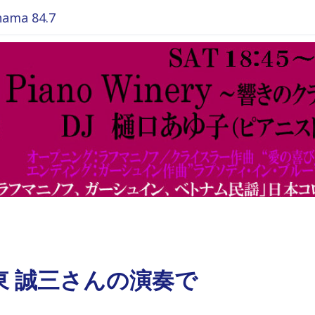
ma 84.7
東 誠三さんの演奏で