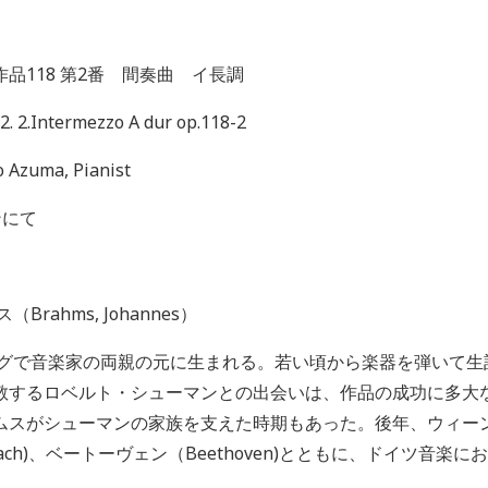
作品
118
第
2
番 間奏曲 イ長調
2. 2.Intermezzo A dur op.118-2
o Azuma, Pianist
ンにて
ス（
Brahms, Johannes
）
グで音楽家の両親の元に生まれる。若い頃から楽器を弾いて生
敬するロベルト・シューマンとの出会いは、作品の成功に多大
ムスがシューマンの家族を支えた時期もあった。後年、ウィー
ach)
、ベートーヴェン（
Beethoven)
とともに、ドイツ音楽にお