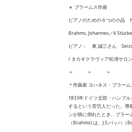
🔹 ブラームス作曲
ピアノのための６つの小品 
Brahms, Johannes
／
6 Stücke
ピアノ： 東
誠三さん
Seiz
/
タカギクラヴィア松濤サロ
＝ ＝ ＝
＊作曲家
ヨハネス・ブラーム
1833
年ドイツ北部・ハンブル
するという苦労人だった。尊
ンが病に倒れたとき、ブラー
（
Brahms)
は、
J.S.
バッハ（
B