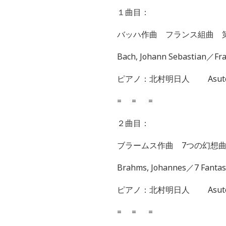
１曲目：
バッハ作曲 フランス組曲 
Bach, Johann Sebastian
／
Fr
ピアノ：北村明日人
Asut
=
=
=
２曲目：
ブラームス作曲
7
つの幻想
Brahms, Johannes
／
7 Fanta
ピアノ：北村明日人
Asut
=
=
=