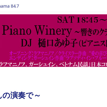
ma 84.7
んの演奏で～