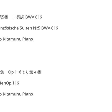
第
5
番 ト長調
BWV 816
anzösische Suiten Nr.5 BWV 816
o Kitamura, Piano
曲集
Op.116
より第４番
sienOp.116
o Kitamura, Piano