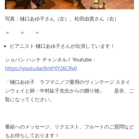
写真：樋口あゆ子さん（左）、松田由貴さん（右）
＝ ＝ ＝
ピアニスト
樋口あゆ子さんが出演しています！
ショパン
ハンナ
チャンネル
/ Youtube
：
https://youtu.be/6mPXY26CRv0
「樋口あゆ子 ラフマニノフ愛用のヴィンテージ
スタイ
ンウェイと師・中村紘子先生からの贈り物」 是非、ご
覧になってください。
番組へのメッセージ、リクエスト、フルートのご質問など
もお待ちしております！