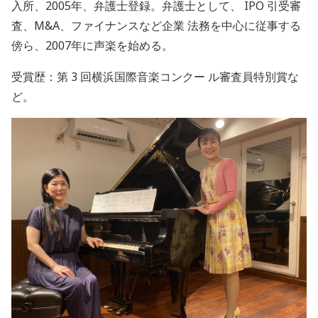
入所、
2005
年、弁護士登録。弁護士として、
IPO
引受審
査、
M&A
、ファイナンスなど企業
法務を中心に従事する
傍ら、
2007
年に声楽を始める。
受賞歴：第
3
回横浜国際音楽コンクー
ル審査員特別賞な
ど。