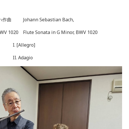
ッハ作曲
Johann Sebastian Bach,
 Flute Sonata in G Minor, BWV 1020
I. [Allegro]
II. Adagio