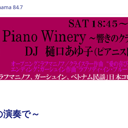
ma 84.7
の演奏で～