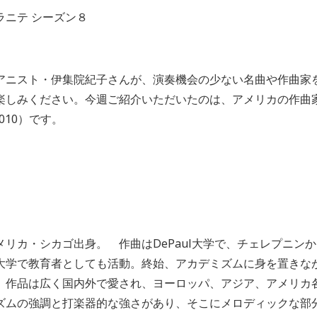
ラニテ シーズン８
アニスト・伊集院紀子さんが、演奏機会の少ない名曲や作曲家
楽しみください。今週ご紹介いただいたのは、アメリカの作曲
- 2010）です。
メリカ・シカゴ出身。 作曲は
DePaul
大学で、チェレプニンか
大学で教育者としても活動。終始、アカデミズムに身を置きな
。作品は広く国内外で愛され、ヨーロッパ、アジア、アメリカ
ズムの強調と打楽器的な強さがあり、そこにメロディックな部