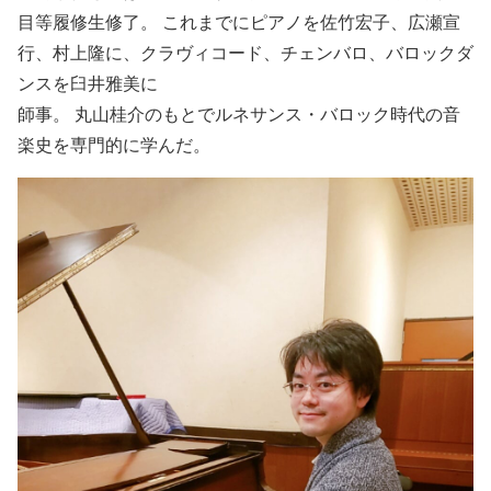
目等履修生修了。
これまでにピアノを佐竹宏
子、広瀬宣
行、村上隆に、クラヴィコード、チェンバロ、バロックダ
ンスを臼井雅美に
師事。 丸山桂介のもとでルネサンス・バロック時代の音
楽史を専門的に学んだ。