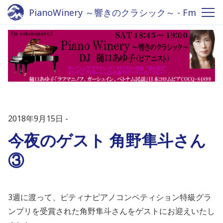
PianoWinery ～響きのクラシック～ - Fm
yokohama 84.7
2018年9月15日
今夜のゲスト 角野隼斗さん
③
3週に渡って、ピティナピアノコンペティション特級グラ
ンプリを受賞された角野隼斗さんをゲストにお迎えいたし