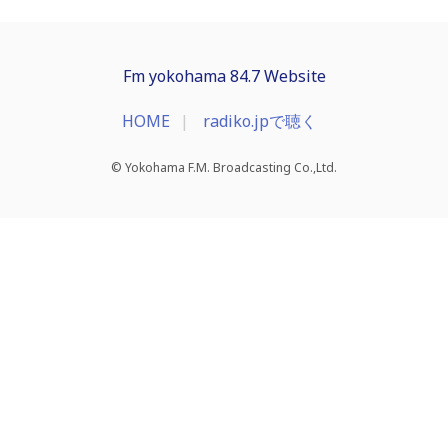
Fm yokohama 84.7 Website
HOME
radiko.jpで聴く
© Yokohama F.M. Broadcasting Co.,Ltd.