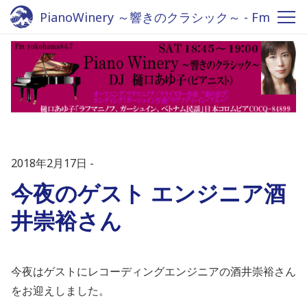
PianoWinery ～響きのクラシック～ - Fm
yokohama 84.7
2018年2月17日
今夜のゲスト エンジニア酒
井崇裕さん
今夜はゲストにレコーディングエンジニアの酒井崇裕さん
をお迎えしました。