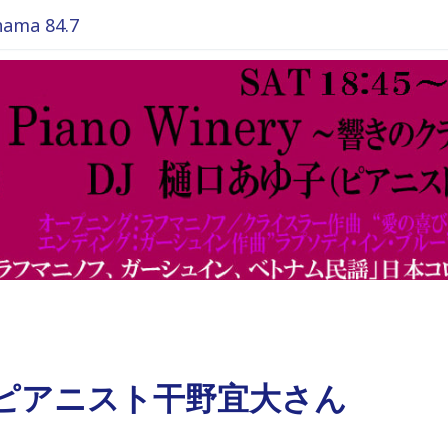
ma 84.7
 ピアニスト干野宜大さん