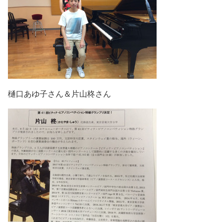
樋口あゆ子さん＆片山柊さん